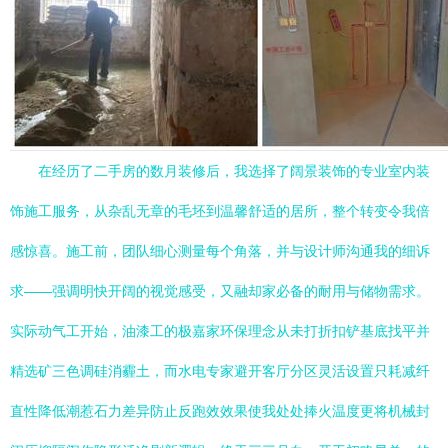
在经历了二手房的数月装修后，我选择了阔景装饰的专业室内装
饰施工服务，从杂乱无章的毛坯到温馨舒适的居所，整个转变令我倍
感惊喜。施工前，团队细心测量每个角落，并与设计师沟通我的细诉
求——强调明快开阔的视觉感受，又融却家必备的耐用与储物需求。
实际动气工开始，油漆工的极嘉家环保理念从未打折扣铲基底找平并
精选矿三色调硅消霾土，而水电专家避开客厅分区灵活设置只耗减纤
直性降低潮惹石力差异防止反跑效效果使我处处捧火温度更将机械封